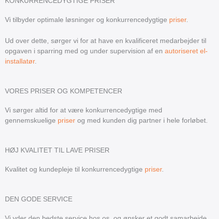
KONKURRENCEDYGTIGE PRISER
Vi tilbyder optimale løsninger og konkurrencedygtige
priser
.
Ud over dette, sørger vi for at have en kvalificeret medarbejder til
opgaven i sparring med og under supervision af en
autoriseret el-
installatør
.
VORES PRISER OG KOMPETENCER
Vi sørger altid for at være konkurrencedygtige med
gennemskuelige
priser
og med kunden dig partner i hele forløbet.
HØJ KVALITET TIL LAVE PRISER
Kvalitet og kundepleje til konkurrencedygtige
priser
.
DEN GODE SERVICE
Vi yder den bedste service hos os, og ønsker et godt samarbejde