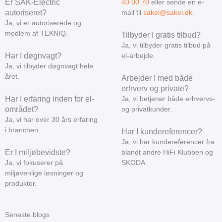
Er SAK-Electric
40 00 70
eller sende en e-
autoriseret?
mail til
sakel@sakel.dk
.
Ja, vi er autoriserede og
medlem af TEKNIQ.
Tilbyder I gratis tilbud?
Ja, vi tilbyder gratis tilbud på
Har I døgnvagt?
el-arbejde.
Ja, vi tilbyder døgnvagt hele
året.
Arbejder I med både
erhverv og private?
Har I erfaring inden for el-
Ja, vi betjener både erhvervs-
området?
og privatkunder.
Ja, vi har over 30 års erfaring
i branchen.
Har I kundereferencer?
Ja, vi har kundereferencer fra
Er I miljøbevidste?
blandt andre HiFi Klubben og
Ja, vi fokuserer på
SKODA.
miljøvenlige løsninger og
produkter.
Seneste blogs