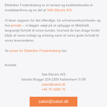
Elektriker Frederiksberg er et seriøst og kvalitetsbevidst el-
installatørfirma og en del af
SAK-Electric A/S
.
Vi løser opgaver for det offentlige, for erhvervsvirksomheder og
hos
private
– vi lægger vægt på at opbygge et tillidsfuldt,
langvarigt forhold til vores kunder, hvorved de kan drage fordel
både af vores indsigt og erfaring samt af vores gode forhold til
vores leverandører.
Se
priser for Elektriker Frederiksberg
her.
Kontakt
Sak-Electric A/S
Islands Brygge 32A
2300
København S
DK
sakel@sakel.dk
+45 70 4000 70
sakel@sakel.dk