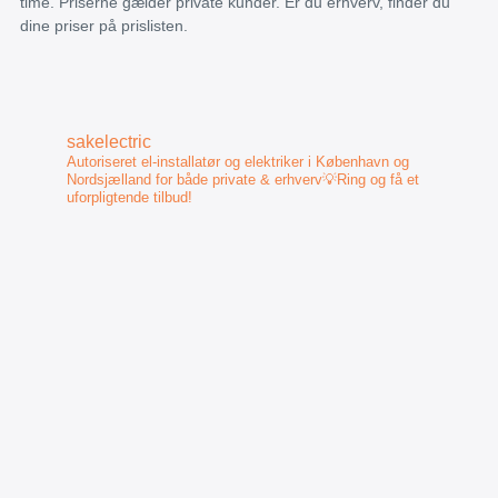
time. Priserne gælder private kunder. Er du erhverv, finder du
dine priser på prislisten.
sakelectric
Autoriseret el-installatør og elektriker i København og
Nordsjælland for både private & erhverv💡Ring og få et
uforpligtende tilbud!