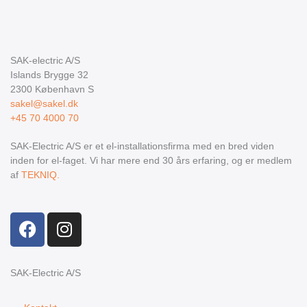
SAK-electric A/S
Islands Brygge 32
2300
København S
sakel@sakel.dk
+45 70 4000 70
SAK-Electric A/S er et el-installationsfirma med en bred viden
inden for el-faget. Vi har mere end 30 års erfaring, og er medlem
af
TEKNIQ.
F
I
a
n
c
s
e
t
SAK-Electric A/S
b
a
o
g