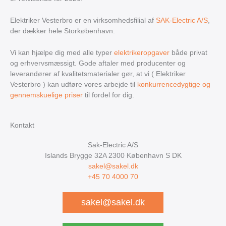
Elektriker Vesterbro er en virksomhedsfilial af
SAK-Electric A/S
,
der dækker hele Storkøbenhavn.
Vi kan hjælpe dig med alle typer
elektrikeropgaver
både privat
og erhvervsmæssigt. Gode aftaler med producenter og
leverandører af kvalitetsmaterialer gør, at vi ( Elektriker
Vesterbro ) kan udføre vores arbejde til
konkurrencedygtige og
gennemskuelige priser
til fordel for dig.
Kontakt
Sak-Electric A/S
Islands Brygge 32A
2300
København S
DK
sakel@sakel.dk
+45 70 4000 70
sakel@sakel.dk