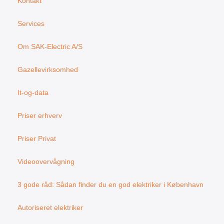
Kontakt
o
r
k
a
Services
m
Om SAK-Electric A/S
Gazellevirksomhed
It-og-data
Priser erhverv
Priser Privat
Videoovervågning
3 gode råd: Sådan finder du en god elektriker i København
Autoriseret elektriker