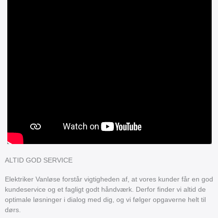
ALTID GOD SERVICE
Elektriker Vanløse forstår vigtigheden af, at vores kunder får en god
kundeservice og et fagligt godt håndværk. Derfor finder vi altid de
optimale løsninger i dialog med dig, og vi følger opgaverne helt til
dørs.