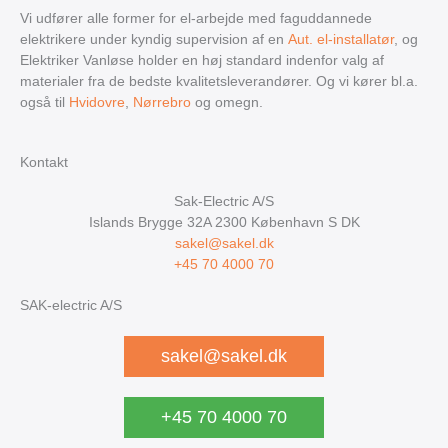
Vi udfører alle former for el-arbejde med faguddannede
elektrikere under kyndig supervision af en
Aut. el-installatør
, og
Elektriker Vanløse holder en høj standard indenfor valg af
materialer fra de bedste kvalitetsleverandører. Og vi kører bl.a.
også til
Hvidovre
,
Nørrebro
og omegn.
Kontakt
Sak-Electric A/S
Islands Brygge 32A
2300
København S
DK
sakel@sakel.dk
+45 70 4000 70
SAK-electric A/S
sakel@sakel.dk
+45 70 4000 70