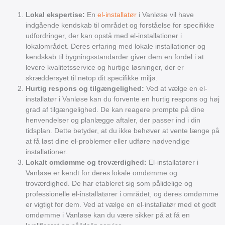
Lokal ekspertise:
En
el-installatør
i Vanløse vil have
indgående kendskab til området og forståelse for specifikke
udfordringer, der kan opstå med el-installationer i
lokalområdet. Deres erfaring med lokale installationer og
kendskab til bygningsstandarder giver dem en fordel i at
levere kvalitetsservice og hurtige løsninger, der er
skræddersyet til netop dit specifikke miljø.
Hurtig respons og tilgængelighed:
Ved at vælge en el-
installatør i Vanløse kan du forvente en hurtig respons og høj
grad af tilgængelighed. De kan reagere prompte på dine
henvendelser og planlægge aftaler, der passer ind i din
tidsplan. Dette betyder, at du ikke behøver at vente længe på
at få løst dine el-problemer eller udføre nødvendige
installationer.
Lokalt omdømme og troværdighed:
El-installatører i
Vanløse er kendt for deres lokale omdømme og
troværdighed. De har etableret sig som pålidelige og
professionelle el-installatører i området, og deres omdømme
er vigtigt for dem. Ved at vælge en el-installatør med et godt
omdømme i Vanløse kan du være sikker på at få en