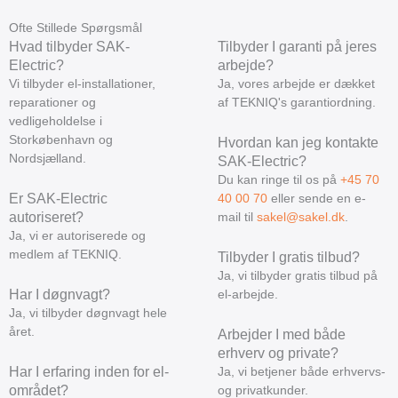
Ofte Stillede Spørgsmål
Hvad tilbyder SAK-
Tilbyder I garanti på jeres
Electric?
arbejde?
Vi tilbyder el-installationer,
Ja, vores arbejde er dækket
reparationer og
af TEKNIQ's garantiordning.
vedligeholdelse i
Storkøbenhavn og
Hvordan kan jeg kontakte
Nordsjælland.
SAK-Electric?
Du kan ringe til os på
+45 70
Er SAK-Electric
40 00 70
eller sende en e-
autoriseret?
mail til
sakel@sakel.dk
.
Ja, vi er autoriserede og
medlem af TEKNIQ.
Tilbyder I gratis tilbud?
Ja, vi tilbyder gratis tilbud på
Har I døgnvagt?
el-arbejde.
Ja, vi tilbyder døgnvagt hele
året.
Arbejder I med både
erhverv og private?
Har I erfaring inden for el-
Ja, vi betjener både erhvervs-
området?
og privatkunder.