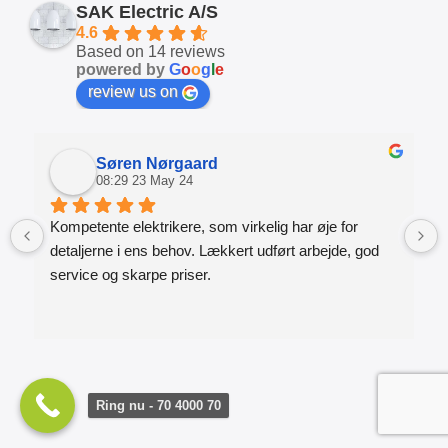
SAK Electric A/S
4.6
Based on 14 reviews
powered by
G
o
o
g
l
e
review us on
Søren Nørgaard
08:29 23 May 24
Kompetente elektrikere, som virkelig har øje for 
detaljerne i ens behov. Lækkert udført arbejde, god 
service og skarpe priser.
Ring nu - 70 4000 70