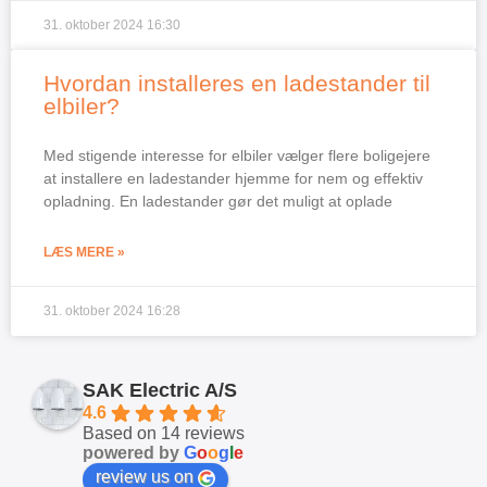
31. oktober 2024
16:30
Hvordan installeres en ladestander til
elbiler?
Med stigende interesse for elbiler vælger flere boligejere
at installere en ladestander hjemme for nem og effektiv
opladning. En ladestander gør det muligt at oplade
LÆS MERE »
31. oktober 2024
16:28
SAK Electric A/S
4.6
Based on 14 reviews
powered by
G
o
o
g
l
e
review us on