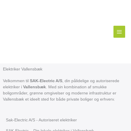
Gå
til
indholdet
Elektriker Vallensbæk
Velkommen til
SAK-Electric A/S
, din pålidelige og autoriserede
elektriker i
Vallensbæk
. Med sin kombination af smukke
boligområder, grønne omgivelser og moderne infrastruktur er
Vallensbæk et ideelt sted for både private boliger og erhverv.
Sak-Electric A/S - Autoriseret elektriker
SAK-Electric – Din lokale elektriker i Vallensbæk