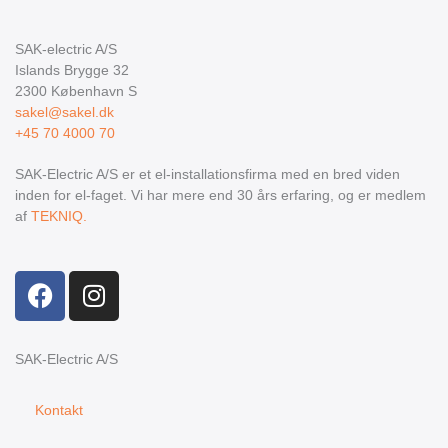
SAK-electric A/S
Islands Brygge 32
2300
København S
sakel@sakel.dk
+45 70 4000 70
SAK-Electric A/S er et el-installationsfirma med en bred viden
inden for el-faget. Vi har mere end 30 års erfaring, og er medlem
af
TEKNIQ.
F
I
a
n
c
s
e
t
SAK-Electric A/S
b
a
o
g
Kontakt
o
r