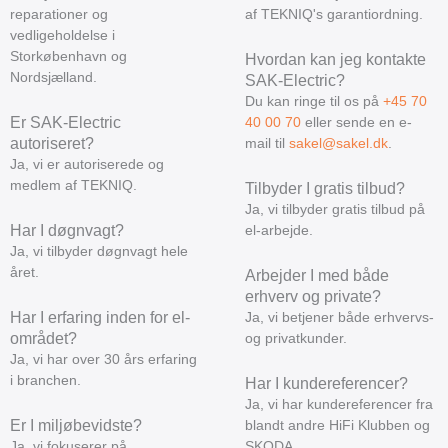
reparationer og
af TEKNIQ's garantiordning.
vedligeholdelse i
Storkøbenhavn og
Hvordan kan jeg kontakte
Nordsjælland.
SAK-Electric?
Du kan ringe til os på
+45 70
Er SAK-Electric
40 00 70
eller sende en e-
autoriseret?
mail til
sakel@sakel.dk
.
Ja, vi er autoriserede og
medlem af TEKNIQ.
Tilbyder I gratis tilbud?
Ja, vi tilbyder gratis tilbud på
Har I døgnvagt?
el-arbejde.
Ja, vi tilbyder døgnvagt hele
året.
Arbejder I med både
erhverv og private?
Har I erfaring inden for el-
Ja, vi betjener både erhvervs-
området?
og privatkunder.
Ja, vi har over 30 års erfaring
i branchen.
Har I kundereferencer?
Ja, vi har kundereferencer fra
Er I miljøbevidste?
blandt andre HiFi Klubben og
Ja, vi fokuserer på
SKODA.