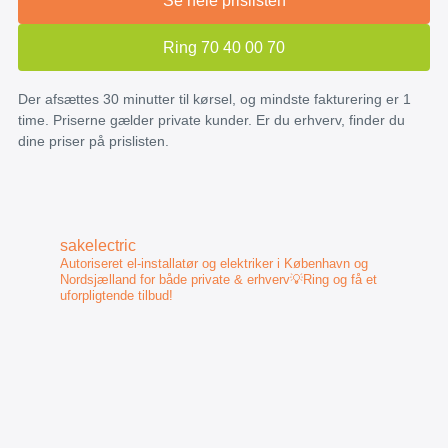
Se hele prislisten
Ring 70 40 00 70
Der afsættes 30 minutter til kørsel, og mindste fakturering er 1
time. Priserne gælder private kunder. Er du erhverv, finder du
dine priser på prislisten.
sakelectric
Autoriseret el-installatør og elektriker i København og
Nordsjælland for både private & erhverv💡Ring og få et
uforpligtende tilbud!