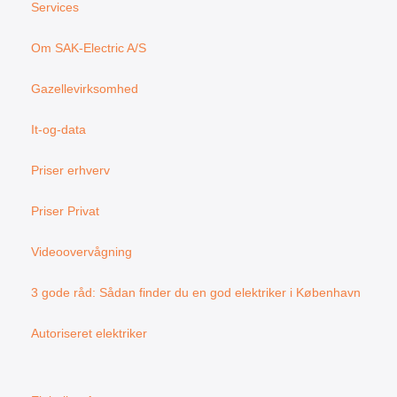
k
a
Services
m
Om SAK-Electric A/S
Gazellevirksomhed
It-og-data
Priser erhverv
Priser Privat
Videoovervågning
3 gode råd: Sådan finder du en god elektriker i København
Autoriseret elektriker