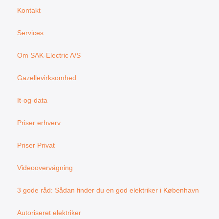
o
g
Kontakt
o
r
k
a
Services
m
Om SAK-Electric A/S
Gazellevirksomhed
It-og-data
Priser erhverv
Priser Privat
Videoovervågning
3 gode råd: Sådan finder du en god elektriker i København
Autoriseret elektriker