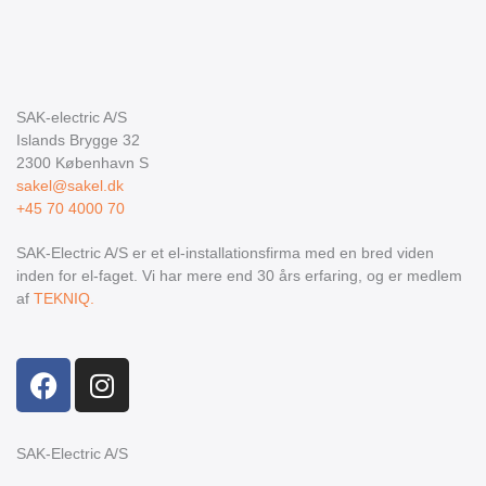
SAK-electric A/S
Islands Brygge 32
2300
København S
sakel@sakel.dk
+45 70 4000 70
SAK-Electric A/S er et el-installationsfirma med en bred viden
inden for el-faget. Vi har mere end 30 års erfaring, og er medlem
af
TEKNIQ.
F
I
a
n
c
s
e
t
SAK-Electric A/S
b
a