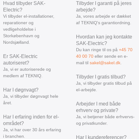
Hvad tilbyder SAK-
Tilbyder I garanti på jeres
Electric?
arbejde?
Vi tilbyder el-installationer,
Ja, vores arbejde er dækket
reparationer og
af TEKNIQ's garantiordning.
vedligeholdelse i
Storkøbenhavn og
Hvordan kan jeg kontakte
Nordsjælland.
SAK-Electric?
Du kan ringe til os på
+45 70
Er SAK-Electric
40 00 70
eller sende en e-
autoriseret?
mail til
sakel@sakel.dk
.
Ja, vi er autoriserede og
medlem af TEKNIQ.
Tilbyder I gratis tilbud?
Ja, vi tilbyder gratis tilbud på
Har I døgnvagt?
el-arbejde.
Ja, vi tilbyder døgnvagt hele
året.
Arbejder I med både
erhverv og private?
Har I erfaring inden for el-
Ja, vi betjener både erhvervs-
området?
og privatkunder.
Ja, vi har over 30 års erfaring
i branchen.
Har I kundereferencer?