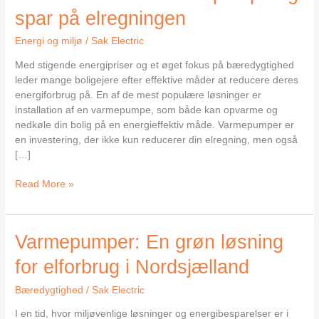
installeret
spar på elregningen
en
varmepumpe
Energi og miljø
/
Sak Electric
og
spar
Med stigende energipriser og et øget fokus på bæredygtighed
på
leder mange boligejere efter effektive måder at reducere deres
elregningen
energiforbrug på. En af de mest populære løsninger er
installation af en varmepumpe, som både kan opvarme og
nedkøle din bolig på en energieffektiv måde. Varmepumper er
en investering, der ikke kun reducerer din elregning, men også
[…]
Read More »
Varmepumper:
Varmepumper: En grøn løsning
En
for elforbrug i Nordsjælland
grøn
løsning
Bæredygtighed
/
Sak Electric
for
elforbrug
I en tid, hvor miljøvenlige løsninger og energibesparelser er i