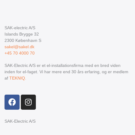
SAK-electric A/S
Islands Brygge 32
2300
København S
sakel@sakel.dk
+45 70 4000 70
SAK-Electric A/S er et el-installationsfirma med en bred viden
inden for el-faget. Vi har mere end 30 års erfaring, og er medlem
af
TEKNIQ.
F
I
a
n
c
s
e
t
SAK-Electric A/S
b
a