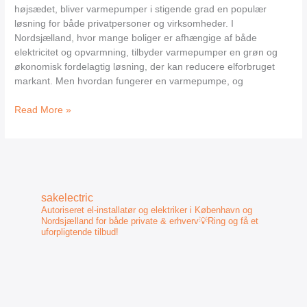
i
højsædet, bliver varmepumper i stigende grad en populær
Nordsjælland
løsning for både privatpersoner og virksomheder. I
Nordsjælland, hvor mange boliger er afhængige af både
elektricitet og opvarmning, tilbyder varmepumper en grøn og
økonomisk fordelagtig løsning, der kan reducere elforbruget
markant. Men hvordan fungerer en varmepumpe, og
Read More »
sakelectric
Autoriseret el-installatør og elektriker i København og
Nordsjælland for både private & erhverv💡Ring og få et
uforpligtende tilbud!