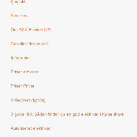
o
g
Kontakt
o
r
k
a
Services
m
Om SAK-Electric A/S
Gazellevirksomhed
It-og-data
Priser erhverv
Priser Privat
Videoovervågning
3 gode råd: Sådan finder du en god elektriker i København
Autoriseret elektriker