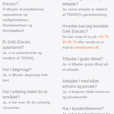
Electric?
arbejde?
Vi tilbyder el-installationer,
Ja, vores arbejde er dækket
reparationer og
af TEKNIQ's garantiordning.
vedligeholdelse i
Storkøbenhavn og
Hvordan kan jeg kontakte
Nordsjælland.
SAK-Electric?
Du kan ringe til os på
+45 70
Er SAK-Electric
40 00 70
eller sende en e-
autoriseret?
mail til
sakel@sakel.dk
.
Ja, vi er autoriserede og
medlem af TEKNIQ.
Tilbyder I gratis tilbud?
Ja, vi tilbyder gratis tilbud på
Har I døgnvagt?
el-arbejde.
Ja, vi tilbyder døgnvagt hele
året.
Arbejder I med både
erhverv og private?
Har I erfaring inden for el-
Ja, vi betjener både erhvervs-
området?
og privatkunder.
Ja, vi har over 30 års erfaring
i branchen.
Har I kundereferencer?
Ja, vi har kundereferencer fra